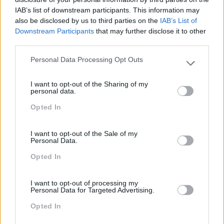
IAB’s list of downstream participants. This information may
Team Building
also be disclosed by us to third parties on the
IAB’s List of
Tecnologias De Informação
Downstream Participants
that may further disclose it to other
third parties.
Vendas E Negociação
Personal Data Processing Opt Outs
Please note that this website/app uses one or more Google
services and may gather and store information including but
I want to opt-out of the Sharing of my
not limited to your visit or usage behaviour. You may click to
Recentes
personal data.
grant or deny consent to Google and its third-party tags to
Opted In
use your data for below specified purposes in below Google
consent section.
Feedback fora do
I want to opt-out of the Sale of my
Personal Data.
calendário
Opted In
Como usar a escuta
I want to opt-out of processing my
Personal Data for Targeted Advertising.
ativa para reter talento,
melhorar o ambiente de
Opted In
trabalho e aumentar a