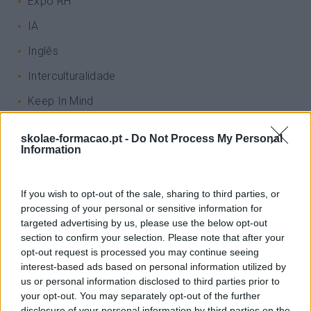
Expo RH
IA
Inglês
Interculturalidade
Keep In Mind
Liderança
skolae-formacao.pt -
Do Not Process My Personal
Information
Mudança
Perspetivas
If you wish to opt-out of the sale, sharing to third parties, or
Pessoas
processing of your personal or sensitive information for
targeted advertising by us, please use the below opt-out
PORTO RH MEETING
section to confirm your selection. Please note that after your
Recursos Humanos
opt-out request is processed you may continue seeing
interest-based ads based on personal information utilized by
Sem Categoria
us or personal information disclosed to third parties prior to
your opt-out. You may separately opt-out of the further
Sustentabilidade
disclosure of your personal information by third parties on the