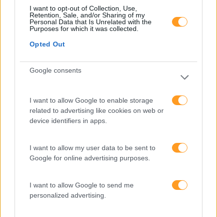
produtividade
I want to opt-out of Collection, Use,
Retention, Sale, and/or Sharing of my
Personal Data that Is Unrelated with the
O futuro dos líderes é
Purposes for which it was collected.
decidir com base em
dados e os dados
Opted Out
exigem pensamento
crítico
Google consents
I want to allow Google to enable storage
Fazer perguntas tira-nos
related to advertising like cookies on web or
do piloto automático
device identifiers in apps.
I want to allow my user data to be sent to
“Formação em IA para
Google for online advertising purposes.
meter a mão na massa”
Raquel Rebelo, CEO da
SKOLAE Formação, fala
I want to allow Google to send me
sobre a Academia de
personalized advertising.
Verão