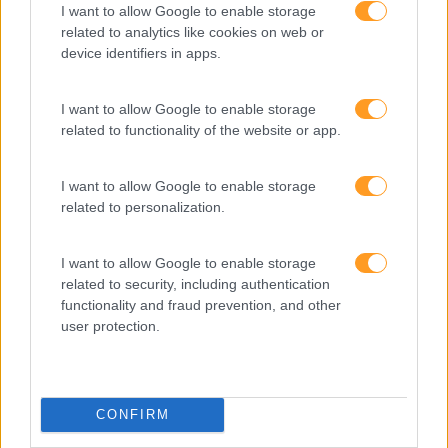
I want to allow Google to enable storage
related to analytics like cookies on web or
device identifiers in apps.
I want to allow Google to enable storage
related to functionality of the website or app.
I want to allow Google to enable storage
related to personalization.
I want to allow Google to enable storage
Formações ajustadas
related to security, including authentication
functionality and fraud prevention, and other
ao seu negócio
user protection.
FORMAÇÕES À
CONFIRM