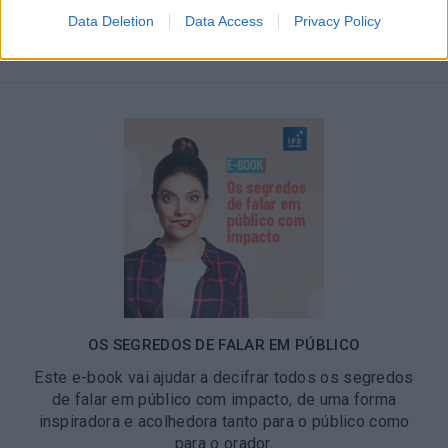
Download
Data Deletion
Data Access
Privacy Policy
OS SEGREDOS DE FALAR EM PÚBLICO
Este e-book vai ajudar a decifrar todos os segredos
de falar em público com impacto, de uma forma
inspiradora e acolhedora tanto para o público como
para o orador.