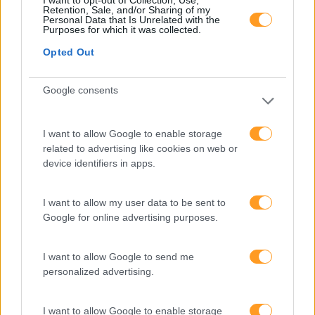
I want to opt-out of Collection, Use,
Retention, Sale, and/or Sharing of my
Personal Data that Is Unrelated with the
Purposes for which it was collected.
Opted Out
Google consents
8 JOGOS
PARA APRENDER DE OUTRA MANEIRA
I want to allow Google to enable storage
As
estratégias de
gamification
são cada vez mais
related to advertising like cookies on web or
conhecidas como uma alavanca importante para
device identifiers in apps.
o
desenvolvimento humano
. Todos nós temos uma
vontade inata de jogar e brincar. Faça o download
I want to allow my user data to be sent to
do e-book
Formação &
Gamification
e tenha acesso
Google for online advertising purposes.
a
8 jogos para aprender de outra maneira.
I want to allow Google to send me
Download
personalized advertising.
I want to allow Google to enable storage