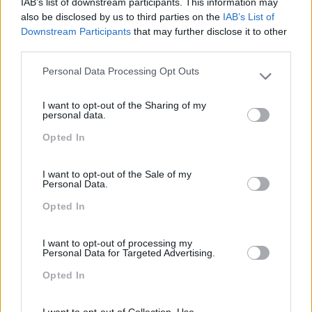
IAB’s list of downstream participants. This information may
also be disclosed by us to third parties on the
IAB’s List of
Downstream Participants
that may further disclose it to other
third parties.
LIDERANÇA EM TEMPOS DE INCERTEZA
Personal Data Processing Opt Outs
Please note that this website/app uses one or more Google
O objetivo deste e-book é ajudá-lo com
dicas e
services and may gather and store information including but
ferramentas
para liderar num ambiente em
I want to opt-out of the Sharing of my
not limited to your visit or usage behaviour. You may click to
personal data.
permanente evolução. Conheça o
método VUCA
e
grant or deny consent to Google and its third-party tags to
saiba como transformar a incerteza numa
Opted In
use your data for below specified purposes in below Google
oportunidade de crescimento
.
consent section.
I want to opt-out of the Sale of my
Personal Data.
Download
Opted In
I want to opt-out of processing my
Personal Data for Targeted Advertising.
Opted In