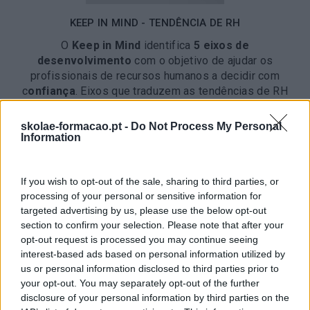
KEEP IN MIND - TENDÊNCIA DE RH
O
Keep in Mind
identifica
5 eixos de
desenvolvimento
com o objetivo de ajudar os
profissionais de recursos humanos a decidir com
c
onfiança
. Eixos que traduzem as tendências de RH
a reter. Leia, reflita, analise e pense como incorporar.
skolae-formacao.pt -
Do Not Process My Personal
Information
Download
If you wish to opt-out of the sale, sharing to third parties, or
processing of your personal or sensitive information for
targeted advertising by us, please use the below opt-out
section to confirm your selection. Please note that after your
opt-out request is processed you may continue seeing
interest-based ads based on personal information utilized by
us or personal information disclosed to third parties prior to
your opt-out. You may separately opt-out of the further
disclosure of your personal information by third parties on the