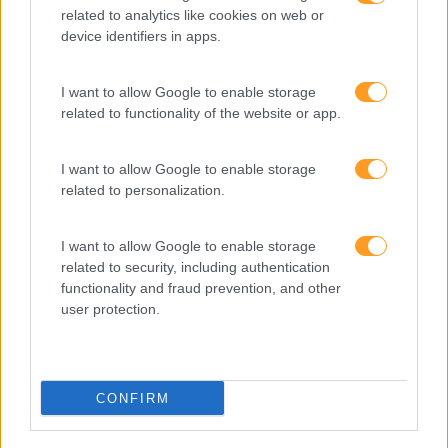
related to analytics like cookies on web or
device identifiers in apps.
I want to allow Google to enable storage
related to functionality of the website or app.
I want to allow Google to enable storage
related to personalization.
I want to allow Google to enable storage
SER COMERCIAL B2B NA ERA DIGITAL
related to security, including authentication
functionality and fraud prevention, and other
A chave para o sucesso do comercial B2B na era
user protection.
digital está na sua capacidade de criar valor e
estruturar a sua abordagem. Tenha acesso a
ferramentas práticas (checklists para preencher) para
facilitar a preparação das suas negociações e
CONFIRM
otimizar o seu resultado final.