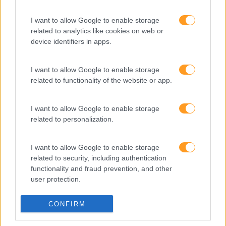
SABER MAIS
I want to allow Google to enable storage
related to analytics like cookies on web or
device identifiers in apps.
SKOLAE Formação
I want to allow Google to enable storage
related to functionality of the website or app.
Somos a filial portuguesa do grupo SKOLAE Formation,
empresa europeia multiespecializada no desenvolvimento
de competências e soluções de aprendizagem. Estamos
I want to allow Google to enable storage
em Portugal desde 1998.
related to personalization.
I want to allow Google to enable storage
related to security, including authentication
functionality and fraud prevention, and other
Ver todas as formações
user protection.
Soluções
CONFIRM
Formação