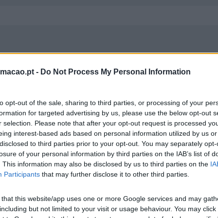
PAR E DOMINAR OS RISCOS EME
rmacao.pt -
Do Not Process My Personal Information
ia Artificial, garantindo sistemas de IA mais seguros, resili
to opt-out of the sale, sharing to third parties, or processing of your per
formation for targeted advertising by us, please use the below opt-out s
r selection. Please note that after your opt-out request is processed y
eing interest-based ads based on personal information utilized by us or
disclosed to third parties prior to your opt-out. You may separately opt-
losure of your personal information by third parties on the IAB’s list of
. This information may also be disclosed by us to third parties on the
IA
Participants
that may further disclose it to other third parties.
TO DE INTELIGÊNCIA ARTIFICIAL 
 that this website/app uses one or more Google services and may gath
including but not limited to your visit or usage behaviour. You may click 
struturada, segura e conforme a regulamentação.