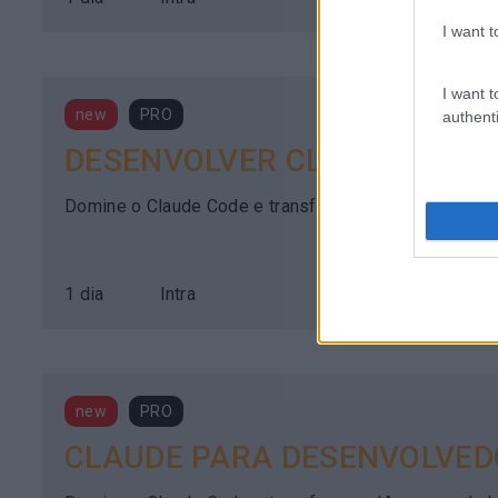
I want t
I want t
new
PRO
authenti
DESENVOLVER CLAUDE CODE
Domine o Claude Code e transforme a IA num verdadei
1 dia
Intra
new
PRO
CLAUDE PARA DESENVOLVED