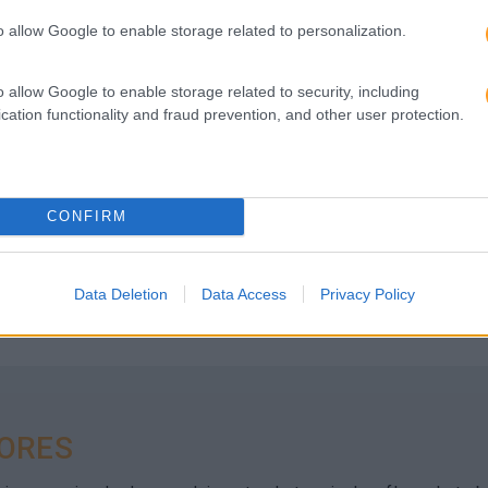
o allow Google to enable storage related to personalization.
o allow Google to enable storage related to security, including
cation functionality and fraud prevention, and other user protection.
 PARA C#
ro parceiro de desenvolvimento, do terminal ao fluxo de trab
CONFIRM
Data Deletion
Data Access
Privacy Policy
ORES