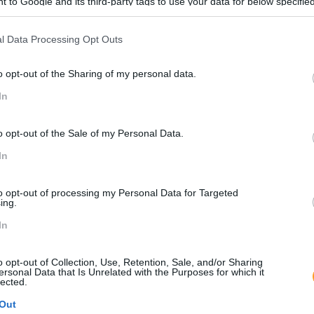
 to Google and its third-party tags to use your data for below specifi
ogle consent section.
l Data Processing Opt Outs
o opt-out of the Sharing of my personal data.
In
o opt-out of the Sale of my Personal Data.
 SEUS PROCESSOS DE DESENVOL
In
 software para escrever, refatorizar e manter código com mai
to opt-out of processing my Personal Data for Targeted
ing.
In
o opt-out of Collection, Use, Retention, Sale, and/or Sharing
ersonal Data that Is Unrelated with the Purposes for which it
lected.
Out