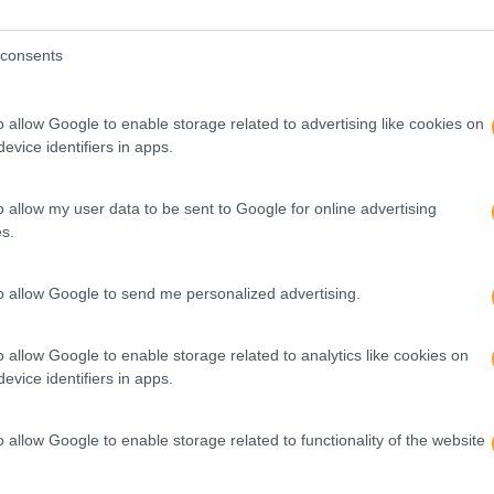
consents
DA NOVA GERAÇÃO
rdagens de IA como SSL, EBM, JEPA e H‑JEPA.
o allow Google to enable storage related to advertising like cookies on
evice identifiers in apps.
o allow my user data to be sent to Google for online advertising
s.
to allow Google to send me personalized advertising.
o allow Google to enable storage related to analytics like cookies on
evice identifiers in apps.
 de IA que planeiam, decidem e atuam com autonomia, contro
o allow Google to enable storage related to functionality of the website