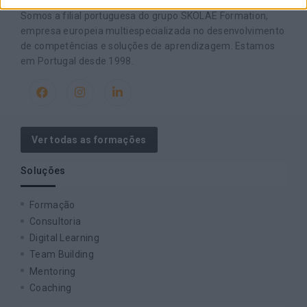
Somos a filial portuguesa do grupo SKOLAE Formation,
empresa europeia multiespecializada no desenvolvimento
de competências e soluções de aprendizagem. Estamos
em Portugal desde 1998.
Ver todas as formações
Soluções
Formação
Consultoria
Digital Learning
Team Building
Mentoring
Coaching