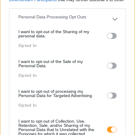
third parties.
Personal Data Processing Opt Outs
Please note that this website/app uses one or more Google
services and may gather and store information including but
I want to opt-out of the Sharing of my
not limited to your visit or usage behaviour. You may click to
personal data.
grant or deny consent to Google and its third-party tags to
Opted In
use your data for below specified purposes in below Google
consent section.
I want to opt-out of the Sale of my
Personal Data.
Opted In
I want to opt-out of processing my
Personal Data for Targeted Advertising.
Opted In
I want to opt-out of Collection, Use,
Retention, Sale, and/or Sharing of my
Personal Data that Is Unrelated with the
Purposes for which it was collected.