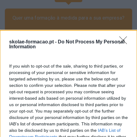
Quer uma formação à medida para a sua empresa?
Peça-nos uma proposta!
skolae-formacao.pt -
Do Not Process My Personal
Information
Não se esqueça de
subscrever o blog RhBizz
e de nos
If you wish to opt-out of the sale, sharing to third parties, or
seguir
processing of your personal or sensitive information for
no
LindekIn
,
Facebook
,
Instagram
,
Youtube
e
Twitter
.
targeted advertising by us, please use the below opt-out
section to confirm your selection. Please note that after your
opt-out request is processed you may continue seeing
interest-based ads based on personal information utilized by
us or personal information disclosed to third parties prior to
your opt-out. You may separately opt-out of the further
Cursos relacionados
disclosure of your personal information by third parties on the
IAB’s list of downstream participants. This information may
also be disclosed by us to third parties on the
IAB’s List of
Downstream Participants
that may further disclose it to other