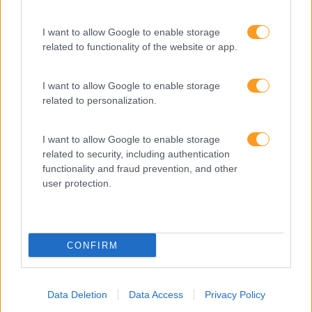
FORMAÇÕES À
I want to allow Google to enable storage
related to functionality of the website or app.
MEDIDA
I want to allow Google to enable storage
related to personalization.
Provocamos e aceleramos processos de mudança com a
implementação e desenvolvimento de soluções
I want to allow Google to enable storage
pragmáticas orientadas para os resultados
related to security, including authentication
functionality and fraud prevention, and other
user protection.
SABER MAIS
CONFIRM
SKOLAE Formação
Data Deletion
Data Access
Privacy Policy