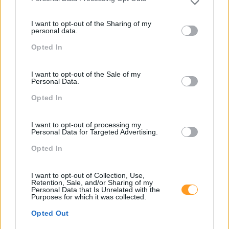
Please note that this website/app uses one or more Google
services and may gather and store information including but
Pesquisa
I want to opt-out of the Sharing of my
not limited to your visit or usage behaviour. You may click to
personal data.
grant or deny consent to Google and its third-party tags to
Opted In
use your data for below specified purposes in below Google
consent section.
I want to opt-out of the Sale of my
Personal Data.
Opted In
I want to opt-out of processing my
Personal Data for Targeted Advertising.
Opted In
Categorias Blog
I want to opt-out of Collection, Use,
Retention, Sale, and/or Sharing of my
Aprendizagem
Personal Data that Is Unrelated with the
Purposes for which it was collected.
Artigo De Opinião
Opted Out
Atendimento E Relação Cliente