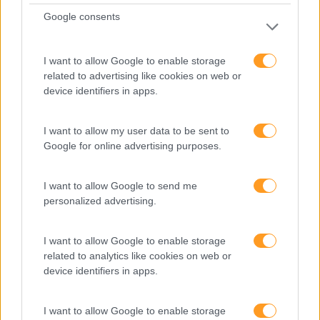
Google consents
Comunicação
Cultura
I want to allow Google to enable storage
Desenvolvimento
related to advertising like cookies on web or
device identifiers in apps.
Desenvolvimento De Competências
Entrevista
I want to allow my user data to be sent to
Google for online advertising purposes.
Expo RH
IA
I want to allow Google to send me
Inglês
personalized advertising.
Interculturalidade
I want to allow Google to enable storage
Keep In Mind
related to analytics like cookies on web or
device identifiers in apps.
Liderança
Mudança
I want to allow Google to enable storage