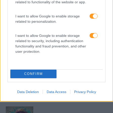
related to functionality of the website or app.
Perspetivas
Pessoas
I want to allow Google to enable storage
PORTO RH MEETING
related to personalization.
Recursos Humanos
I want to allow Google to enable storage
Sem Categoria
related to security, including authentication
functionality and fraud prevention, and other
Sustentabilidade
user protection.
Team Building
Tecnologias De Informação
CONFIRM
Vendas E Negociação
Data Deletion
Data Access
Privacy Policy
Recentes