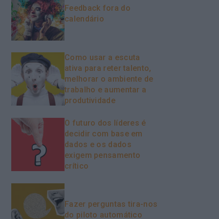
Feedback fora do
calendário
Como usar a escuta
ativa para reter talento,
melhorar o ambiente de
trabalho e aumentar a
produtividade
O futuro dos líderes é
decidir com base em
dados e os dados
exigem pensamento
crítico
Fazer perguntas tira-nos
do piloto automático