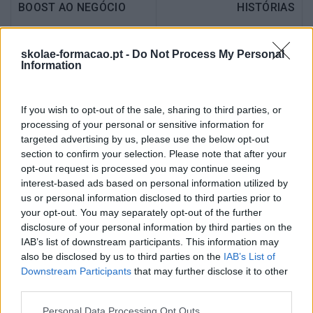
BOOST AO NEGÓCIO
HISTÓRIAS
skolae-formacao.pt -
Do Not Process My Personal
Information
Também Poderá Gostar
If you wish to opt-out of the sale, sharing to third parties, or
processing of your personal or sensitive information for
targeted advertising by us, please use the below opt-out
section to confirm your selection. Please note that after your
opt-out request is processed you may continue seeing
interest-based ads based on personal information utilized by
us or personal information disclosed to third parties prior to
your opt-out. You may separately opt-out of the further
disclosure of your personal information by third parties on the
IAB’s list of downstream participants. This information may
also be disclosed by us to third parties on the
IAB’s List of
Downstream Participants
that may further disclose it to other
Palavras 2020,
Capacidades Afetivas
third parties.
Significados E Estados De
Espírito
Personal Data Processing Opt Outs