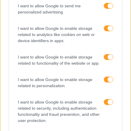
I want to allow Google to send me
Cultura
personalized advertising.
Desenvolvimento
I want to allow Google to enable storage
Desenvolvimento De Competências
related to analytics like cookies on web or
Entrevista
device identifiers in apps.
Expo RH
I want to allow Google to enable storage
IA
related to functionality of the website or app.
Inglês
I want to allow Google to enable storage
Interculturalidade
related to personalization.
Keep In Mind
I want to allow Google to enable storage
Liderança
related to security, including authentication
Mudança
functionality and fraud prevention, and other
user protection.
Perspetivas