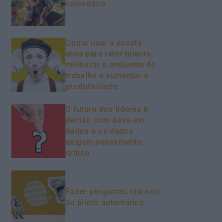
calendário
Como usar a escuta
ativa para reter talento,
melhorar o ambiente de
trabalho e aumentar a
produtividade
O futuro dos líderes é
decidir com base em
dados e os dados
exigem pensamento
crítico
Fazer perguntas tira-nos
do piloto automático