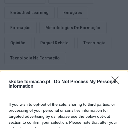
Embodied Learning
Emoções
Formação
Metodologias De Formação
Opinião
Raquel Rebelo
Tecnologia
Tecnologia Na Formação
skolae-formacao.pt -
Do Not Process My Personal
Information
Seguinte
If you wish to opt-out of the sale, sharing to third parties, or
À CONVERSA COM…ANA
Anterior
PRATES, GESTORA DE
processing of your personal or sensitive information for
EXPORH 2018: O QUE
TALENTO DO GRUPO
targeted advertising by us, please use the below opt-out
APRENDEMOS
JOSÉ DE MELLO SAÚDE
section to confirm your selection. Please note that after your