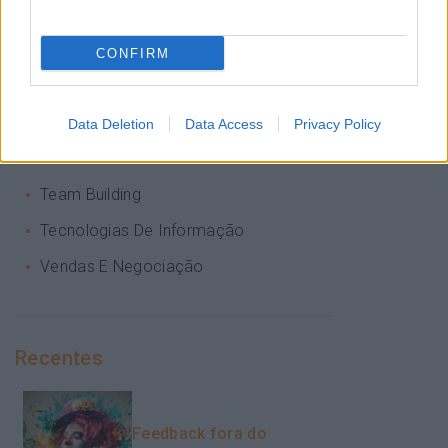
Pessoas
PORTO RH MEETING
CONFIRM
Recursos Humanos
Sem Categoria
Data Deletion
Data Access
Privacy Policy
Sustentabilidade
Team Building
Tecnologias De Informação
Vendas E Negociação
Recentes
Feedback fora do