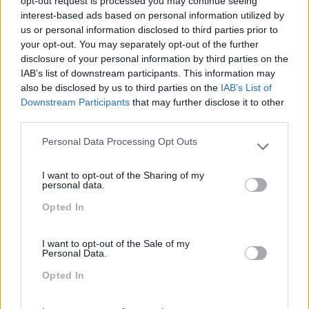
opt-out request is processed you may continue seeing
interest-based ads based on personal information utilized by
us or personal information disclosed to third parties prior to
your opt-out. You may separately opt-out of the further
disclosure of your personal information by third parties on the
Também Poderá Gostar
IAB’s list of downstream participants. This information may
also be disclosed by us to third parties on the
IAB’s List of
Downstream Participants
that may further disclose it to other
third parties.
Personal Data Processing Opt Outs
Please note that this website/app uses one or more Google
services and may gather and store information including but
I want to opt-out of the Sharing of my
not limited to your visit or usage behaviour. You may click to
personal data.
grant or deny consent to Google and its third-party tags to
Opted In
use your data for below specified purposes in below Google
consent section.
I want to opt-out of the Sale of my
Palavras 2020,
Capacidades Afetivas
Personal Data.
Significados E Estados De
Opted In
Espírito