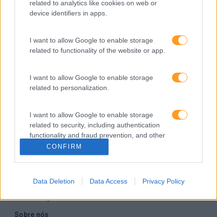
related to analytics like cookies on web or
Somos a filial portuguesa do grupo SKOLAE Formation,
device identifiers in apps.
empresa europeia multiespecializada no desenvolvimento
de competências e soluções de aprendizagem. Estamos
em Portugal desde 1998.
I want to allow Google to enable storage
related to functionality of the website or app.
I want to allow Google to enable storage
related to personalization.
Ver todas as formações
Soluções
I want to allow Google to enable storage
related to security, including authentication
functionality and fraud prevention, and other
Formação
user protection.
CONFIRM
Consultoria
Digital Learning
Team Building
Data Deletion
Data Access
Privacy Policy
Mentoring
Coaching
Sobre nós