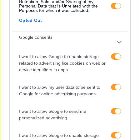
Retention, Sale, and/or Sharing of my
Personal Data that Is Unrelated with the
FORMAÇÕES À
Purposes for which it was collected.
Opted Out
MEDIDA
Google consents
Provocamos e aceleramos processos de mudança com a
implementação e desenvolvimento de soluções
I want to allow Google to enable storage
pragmáticas orientadas para os resultados
related to advertising like cookies on web or
device identifiers in apps.
I want to allow my user data to be sent to
SABER MAIS
Google for online advertising purposes.
I want to allow Google to send me
personalized advertising.
SKOLAE Formação
I want to allow Google to enable storage