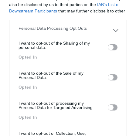
also be disclosed by us to third parties on the
IAB’s List of
Downstream Participants
that may further disclose it to other
third parties.
PEÇA-NOS UMA PROPOSTA
Personal Data Processing Opt Outs
Please note that this website/app uses one or more Google
services and may gather and store information including but
I want to opt-out of the Sharing of my
not limited to your visit or usage behaviour. You may click to
personal data.
grant or deny consent to Google and its third-party tags to
Opted In
use your data for below specified purposes in below Google
consent section.
I want to opt-out of the Sale of my
Personal Data.
Opted In
I want to opt-out of processing my
Personal Data for Targeted Advertising.
Formações ajustadas
Opted In
ao seu negócio
I want to opt-out of Collection, Use,