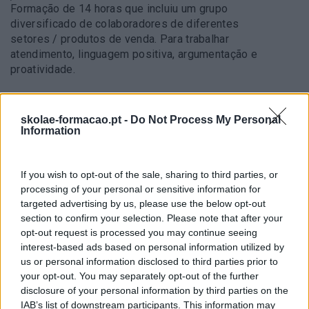
Formação de 14 horas que incluiu um grupo
diversificado de colaboradores de diferentes
setores / produtos de venda. Para trabalhar
atendimento, linguagem positiva, argumentação e
proatividade.
METODOLOGIA
skolae-formacao.pt -
Do Not Process My Personal
Information
Utilizando o método ativo, foram realizados
exercícios individuais e de grupo, para simular
situações de atendimento, role play e um exercício
If you wish to opt-out of the sale, sharing to third parties, or
prático de construção exposição de produtos em
processing of your personal or sensitive information for
bancada.
targeted advertising by us, please use the below opt-out
section to confirm your selection. Please note that after your
IMPACTO OBTIDO
opt-out request is processed you may continue seeing
interest-based ads based on personal information utilized by
Consolidação da imagem da empresa, utilizando
us or personal information disclosed to third parties prior to
uma forma de atendimento de excelência, causando
your opt-out. You may separately opt-out of the further
uma boa impressão e argumentação positiva para
disclosure of your personal information by third parties on the
promover mais e melhores vendas.
IAB’s list of downstream participants. This information may