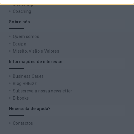
Mentoring
Coaching
Sobre nós
Quem somos
Equipa
Missão, Visão e Valores
Informações de interesse
Business Cases
Blog RHBizz
Subscreva a nossa newsletter
E-books
Necessita de ajuda?
Contactos