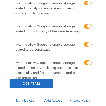
I want to allow Google to enable storage
related to analytics like cookies on web or
SKOLAE Formação
device identifiers in apps.
Somos a filial portuguesa do grupo SKOLAE Formation,
I want to allow Google to enable storage
empresa europeia multiespecializada no desenvolvimento
related to functionality of the website or app.
de competências e soluções de aprendizagem. Estamos
em Portugal desde 1998.
I want to allow Google to enable storage
related to personalization.
I want to allow Google to enable storage
Ver todas as formações
related to security, including authentication
functionality and fraud prevention, and other
Soluções
user protection.
CONFIRM
Formação
Consultoria
Digital Learning
Data Deletion
Data Access
Privacy Policy
Team Building