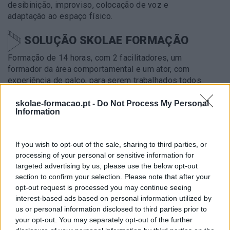
desibinição, improviso, colocação de voz e
adaptação ao espaço físico.
SOLUÇÃO SKOLAE FORMAÇÃO
Formação de 14 horas, com 2 facilitadores, um
formador da área comportamental e um ator, com
experiência de palco, para serem trabalhados todos
os conceitos de forma prática e com exercícios.
skolae-formacao.pt -
Do Not Process My Personal
Information
METODOLOGIA
Realização de simulações e
role plays
, para
If you wish to opt-out of the sale, sharing to third parties, or
trabalhar todas as técnicas, com filmagens e
processing of your personal or sensitive information for
debriefing
em sala de todas as apresentações
targeted advertising by us, please use the below opt-out
feitas individualmente.
section to confirm your selection. Please note that after your
opt-out request is processed you may continue seeing
IMPACTO OBTIDO
interest-based ads based on personal information utilized by
us or personal information disclosed to third parties prior to
Desenvolvimento das competências de
your opt-out. You may separately opt-out of the further
comunicação dos formandos, ao nível da dicção, da