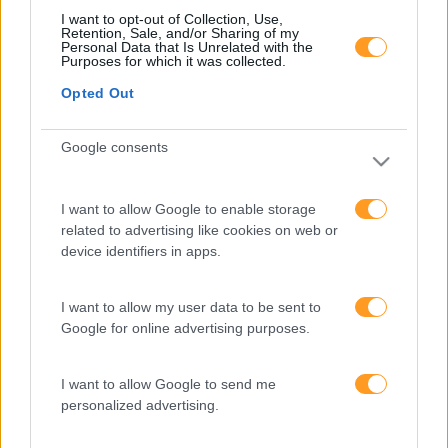
Formações ajustadas
I want to opt-out of Collection, Use,
Retention, Sale, and/or Sharing of my
ao seu negócio
Personal Data that Is Unrelated with the
Purposes for which it was collected.
Opted Out
FORMAÇÕES À
Google consents
MEDIDA
I want to allow Google to enable storage
Provocamos e aceleramos processos de mudança com a
related to advertising like cookies on web or
implementação e desenvolvimento de soluções
device identifiers in apps.
pragmáticas orientadas para os resultados
I want to allow my user data to be sent to
Google for online advertising purposes.
SABER MAIS
I want to allow Google to send me
personalized advertising.