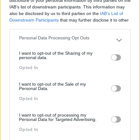
disclosure of your personal information by third parties on the
voz, da posição do corpo e dos gestos, que lhes
IAB’s list of downstream participants. This information may
permitiu ganhar confiança e à vontade nas suas
also be disclosed by us to third parties on the
IAB’s List of
apresentações / comunicações em público.
Downstream Participants
that may further disclose it to other
third parties.
Personal Data Processing Opt Outs
Please note that this website/app uses one or more Google
services and may gather and store information including but
PEÇA-NOS UMA PROPOSTA
I want to opt-out of the Sharing of my
not limited to your visit or usage behaviour. You may click to
personal data.
grant or deny consent to Google and its third-party tags to
Opted In
use your data for below specified purposes in below Google
consent section.
I want to opt-out of the Sale of my
Personal Data.
Opted In
I want to opt-out of processing my
Personal Data for Targeted Advertising.
Opted In