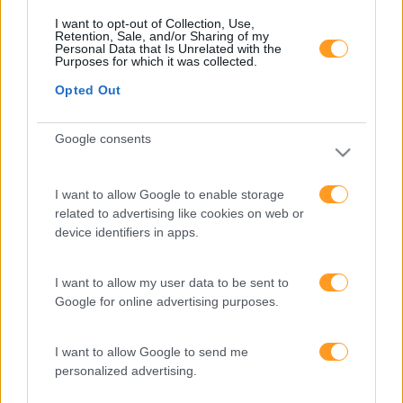
Formações ajustadas
I want to opt-out of Collection, Use,
Retention, Sale, and/or Sharing of my
Personal Data that Is Unrelated with the
ao seu negócio
Purposes for which it was collected.
Opted Out
FORMAÇÕES À
Google consents
MEDIDA
I want to allow Google to enable storage
related to advertising like cookies on web or
Provocamos e aceleramos processos de mudança com a
device identifiers in apps.
implementação e desenvolvimento de soluções
pragmáticas orientadas para os resultados
I want to allow my user data to be sent to
Google for online advertising purposes.
I want to allow Google to send me
SABER MAIS
personalized advertising.