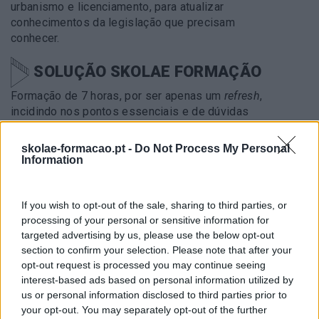
urbanismo e licenciamento, para atualizar
conhecimentos da legislação que precisam
conhecer.
SOLUÇÃO SKOLAE FORMAÇÃO
Formação de 7 horas, por ser apenas um
refresh
,
incidindo nos pontos essenciais e de dúvidas
identificadas pelo cliente e tendo a especificidade
da sua atividade.
skolae-formacao.pt -
Do Not Process My Personal
Information
METODOLOGIA
If you wish to opt-out of the sale, sharing to third parties, or
Numa sessão que se desenvolveu em live training,
processing of your personal or sensitive information for
foi utilizada uma metodologia expositiva e ativa,
targeted advertising by us, please use the below opt-out
alternando a apresentação de conceitos suportados
section to confirm your selection. Please note that after your
em exemplos concretos, e fomentada a
opt-out request is processed you may continue seeing
participação de todos com questões concretas e
interest-based ads based on personal information utilized by
específicas.
us or personal information disclosed to third parties prior to
your opt-out. You may separately opt-out of the further