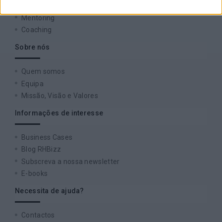
Team Building
Mentoring
Coaching
Sobre nós
Quem somos
Equipa
Missão, Visão e Valores
Informações de interesse
Business Cases
Blog RHBizz
Subscreva a nossa newsletter
E-books
Necessita de ajuda?
Contactos