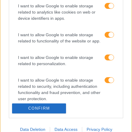
I want to allow Google to enable storage
related to analytics like cookies on web or
SKOLAE Formação
device identifiers in apps.
Somos a filial portuguesa do grupo SKOLAE Formation,
I want to allow Google to enable storage
empresa europeia multiespecializada no desenvolvimento
related to functionality of the website or app.
de competências e soluções de aprendizagem. Estamos
em Portugal desde 1998.
I want to allow Google to enable storage
related to personalization.
I want to allow Google to enable storage
Ver todas as formações
related to security, including authentication
functionality and fraud prevention, and other
user protection.
Soluções
CONFIRM
Formação
Consultoria
Digital Learning
Data Deletion
Data Access
Privacy Policy