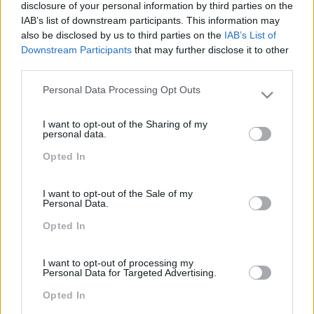
IMPACTO OBTIDO
disclosure of your personal information by third parties on the
IAB’s list of downstream participants. This information may
Esclarecimento de dúvidas e atualização de
also be disclosed by us to third parties on the
IAB’s List of
conceitos, essenciais para o dia a dia dos
Downstream Participants
that may further disclose it to other
colaboradores na empresa.
third parties.
Personal Data Processing Opt Outs
Please note that this website/app uses one or more Google
services and may gather and store information including but
I want to opt-out of the Sharing of my
PEÇA-NOS UMA PROPOSTA
not limited to your visit or usage behaviour. You may click to
personal data.
grant or deny consent to Google and its third-party tags to
Opted In
use your data for below specified purposes in below Google
consent section.
I want to opt-out of the Sale of my
Personal Data.
Opted In
I want to opt-out of processing my
Personal Data for Targeted Advertising.
Opted In