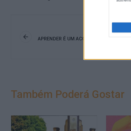
authenti
Anteri
APRENDER É UM ACONTECIMENTO SOCIA
Também Poderá Gostar