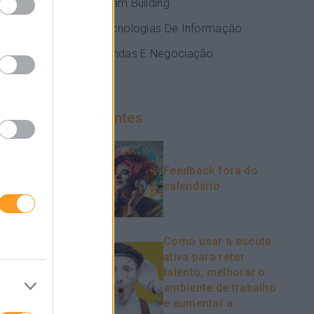
Team Building
agem ao
Tecnologias De Informação
Vendas E Negociação
ndizagem
ncia a
o seu
o-as para
Recentes
unicação e
o
AWADAC
que
eita os
Feedback fora do
iformato e
calendário
ormato e
Como usar a escuta
ativa para reter
talento, melhorar o
ambiente de trabalho
e aumentar a
ial por um