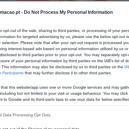
rmacao.pt -
Do Not Process My Personal Information
to opt-out of the sale, sharing to third parties, or processing of your per
formation for targeted advertising by us, please use the below opt-out s
r selection. Please note that after your opt-out request is processed y
eing interest-based ads based on personal information utilized by us or
disclosed to third parties prior to your opt-out. You may separately opt-
tudo
adaptabilidade
para se ajustar e mudar, para aprender a r
losure of your personal information by third parties on the IAB’s list of
 a resolver problemas. Isto é ter talento!
. This information may also be disclosed by us to third parties on the
IA
Participants
that may further disclose it to other third parties.
ontexto onde cerca de 70% sente dificuldade em encontrar os
es que não sabem tudo, mas que querem aprender tudo. Colab
sempre que seja necessário.
 that this website/app uses one or more Google services and may gath
including but not limited to your visit or usage behaviour. You may click 
 to Google and its third-party tags to use your data for below specifi
itat em que a aprendizagem acontece.
ogle consent section.
l Data Processing Opt Outs
ciar dentro das suas organizações para se manterem competi