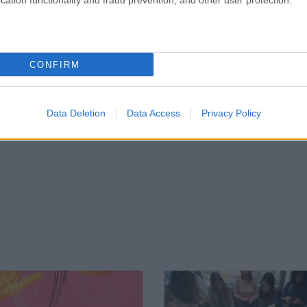
cation functionality and fraud prevention, and other user protection.
CONFIRM
or
Seguinte
L
A FORMAÇÃO DEVE SER PARTICIPATIVA E
COLABORATIVA
Data Deletion
Data Access
Privacy Policy