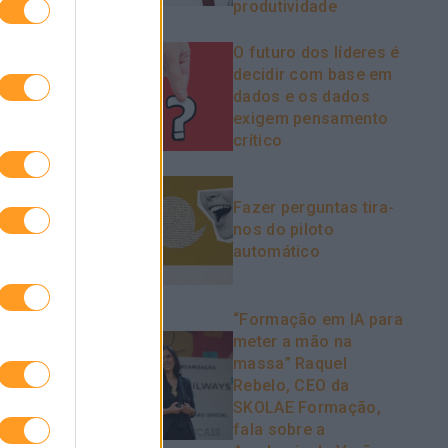
produtividade
O futuro dos líderes é
ara que
decidir com base em
dados e os dados
 se
exigem pensamento
crítico
as de
Fazer perguntas tira-
nos do piloto
automático
 para
sam
“Formação em IA para
e entregar
meter a mão na
e
massa” Raquel
atégia
Rebelo, CEO da
ormação.
SKOLAE Formação,
fala sobre a