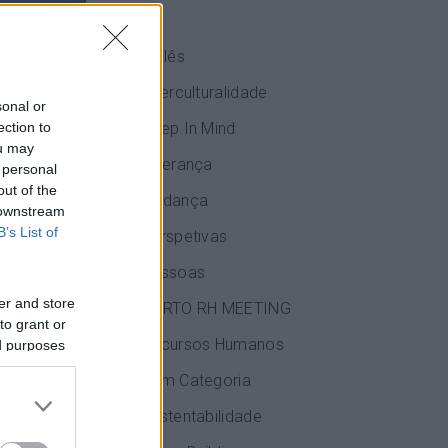
IA
Inglês
Interculturalidade
sonal or
Keep In Mind
ection to
ou may
Liderança
 personal
out of the
eaprender,
Mudança
 downstream
B’s List of
Perspetivas
 candidatos
Pessoas
oradores
er and store
PORTO RH MEETING
to grant or
Recursos Humanos
ed purposes
Sem Categoria
Sustentabilidade
tivas numa