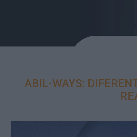
ABIL-WAYS: DIFERE
RE