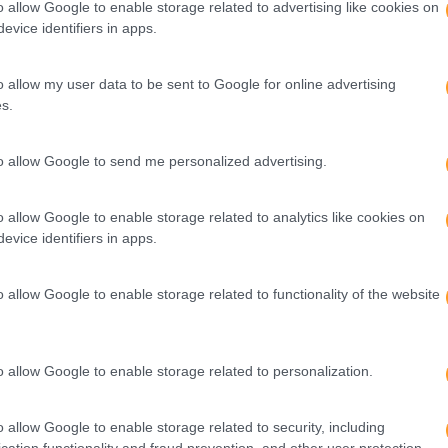
o allow Google to enable storage related to advertising like cookies on
uipas de L&D.
evice identifiers in apps.
tores e disseminadores da aprendizagem das suas equipas. P
ncial dos seus colaboradores e os apoiem a definir metas de
o allow my user data to be sent to Google for online advertising
m a autonomia da equipa e criam um
clima de confiança
onde
s.
aprendizagem.
to allow Google to send me personalized advertising.
s lideranças e por outro legitimar as equip
o allow Google to enable storage related to analytics like cookies on
evice identifiers in apps.
imeiro lugar, que estas se aproximem das áreas operacionais
o allow Google to enable storage related to functionality of the website
ue se convertam progressivamente em
business partners
e pos
tecipar as competências a desenvolver e desta forma (re)criar 
dores, orientados para a ação e adaptados às preferências d
o allow Google to enable storage related to personalization.
cto, valor porque estão alinhados com os objetivos e a estr
evolução das competências necessárias para apoiar a transf
o allow Google to enable storage related to security, including
z aqui
. Siga-nos também no
LinkedIn
.