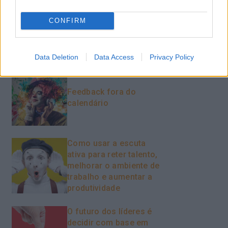
Vendas E Negociação
CONFIRM
Recentes
Data Deletion
Data Access
Privacy Policy
Feedback fora do
calendário
Como usar a escuta
ativa para reter talento,
melhorar o ambiente de
trabalho e aumentar a
produtividade
O futuro dos líderes é
decidir com base em