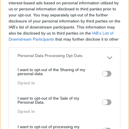
interest-based ads based on personal information utilized by
us or personal information disclosed to third parties prior to
your opt-out. You may separately opt-out of the further
disclosure of your personal information by third parties on the
Porto RH Meeting:
O Registo Em Imagens E
IAB’s list of downstream participants. This information may
Sustentabilidade No
Opiniões Do Que Foi O
also be disclosed by us to third parties on the
IAB’s List of
Maior Evento De RH Do
PORTO RH MEETING!!
Downstream Participants
that may further disclose it to other
Norte Do País
third parties.
Personal Data Processing Opt Outs
Pesquisa
Please note that this website/app uses one or more Google
services and may gather and store information including but
I want to opt-out of the Sharing of my
not limited to your visit or usage behaviour. You may click to
personal data.
grant or deny consent to Google and its third-party tags to
Opted In
use your data for below specified purposes in below Google
consent section.
I want to opt-out of the Sale of my
Personal Data.
Opted In
I want to opt-out of processing my