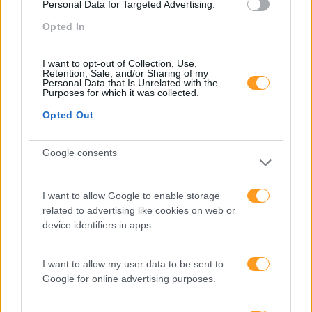
Personal Data for Targeted Advertising.
Opted In
Categorias Blog
Aprendizagem
I want to opt-out of Collection, Use,
Retention, Sale, and/or Sharing of my
Artigo De Opinião
Personal Data that Is Unrelated with the
Purposes for which it was collected.
Atendimento E Relação Cliente
Opted Out
Comunicação
Google consents
Cultura
Desenvolvimento
I want to allow Google to enable storage
Desenvolvimento De Competências
related to advertising like cookies on web or
device identifiers in apps.
Entrevista
Expo RH
I want to allow my user data to be sent to
Google for online advertising purposes.
IA
Inglês