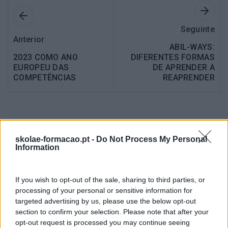
Seguinte
Anterior
ABIL-WAYS:
2023 COMO ANO
DIFERENTES FORMAS
EUROPEU DAS
DE APRENDER A
COMPETÊNCIAS
REAPRENDER
Também Poderá Gostar
skolae-formacao.pt -
Do Not Process My Personal
Information
If you wish to opt-out of the sale, sharing to third parties, or
processing of your personal or sensitive information for
targeted advertising by us, please use the below opt-out
section to confirm your selection. Please note that after your
opt-out request is processed you may continue seeing