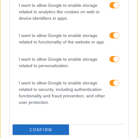
I want to allow Google to enable storage
Team Building
related to analytics like cookies on web or
device identifiers in apps.
Tecnologias De Informação
Vendas E Negociação
I want to allow Google to enable storage
related to functionality of the website or app.
I want to allow Google to enable storage
Recentes
related to personalization.
I want to allow Google to enable storage
Feedback fora do
related to security, including authentication
calendário
functionality and fraud prevention, and other
user protection.
Como usar a escuta
ativa para reter talento,
melhorar o ambiente de
CONFIRM
trabalho e aumentar a