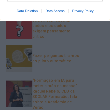
produtividade
Data Deletion
Data Access
Privacy Policy
O futuro dos líderes é
decidir com base em
dados e os dados
exigem pensamento
crítico
Fazer perguntas tira-nos
do piloto automático
“Formação em IA para
meter a mão na massa”
Raquel Rebelo, CEO da
SKOLAE Formação, fala
sobre a Academia de
Verão