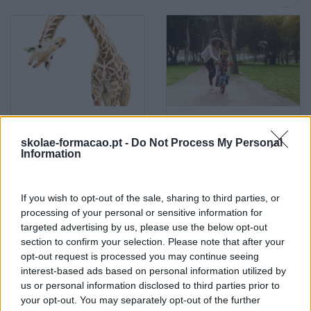
Investir Em Formação TI E
Analytics E Big Data: Por
IA
Onde Começar A
skolae-formacao.pt -
Do Not Process My Personal
Information
Capacitação Dos
Colaboradores
If you wish to opt-out of the sale, sharing to third parties, or
Pesquisa
processing of your personal or sensitive information for
targeted advertising by us, please use the below opt-out
section to confirm your selection. Please note that after your
opt-out request is processed you may continue seeing
interest-based ads based on personal information utilized by
us or personal information disclosed to third parties prior to
your opt-out. You may separately opt-out of the further