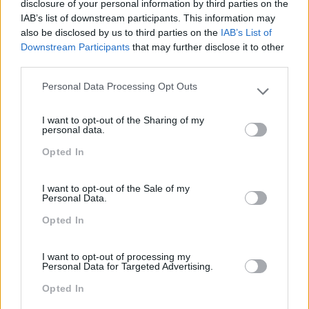
disclosure of your personal information by third parties on the
IAB’s list of downstream participants. This information may
also be disclosed by us to third parties on the
IAB’s List of
Downstream Participants
that may further disclose it to other
third parties.
Personal Data Processing Opt Outs
Categorias Blog
Please note that this website/app uses one or more Google
services and may gather and store information including but
Aprendizagem
I want to opt-out of the Sharing of my
not limited to your visit or usage behaviour. You may click to
personal data.
grant or deny consent to Google and its third-party tags to
Artigo De Opinião
Opted In
use your data for below specified purposes in below Google
consent section.
Atendimento E Relação Cliente
I want to opt-out of the Sale of my
Comunicação
Personal Data.
Cultura
Opted In
Desenvolvimento
I want to opt-out of processing my
Personal Data for Targeted Advertising.
Desenvolvimento De Competências
Opted In
Entrevista