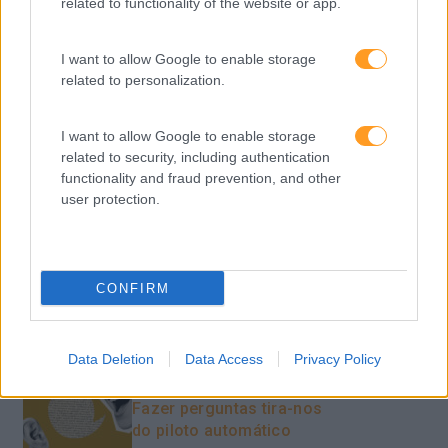
related to functionality of the website or app.
Feedback fora do
calendário
I want to allow Google to enable storage
related to personalization.
Como usar a escuta
ativa para reter talento,
I want to allow Google to enable storage
melhorar o ambiente de
related to security, including authentication
trabalho e aumentar a
functionality and fraud prevention, and other
produtividade
user protection.
O futuro dos líderes é
decidir com base em
dados e os dados
CONFIRM
exigem pensamento
crítico
Data Deletion
Data Access
Privacy Policy
Fazer perguntas tira-nos
do piloto automático