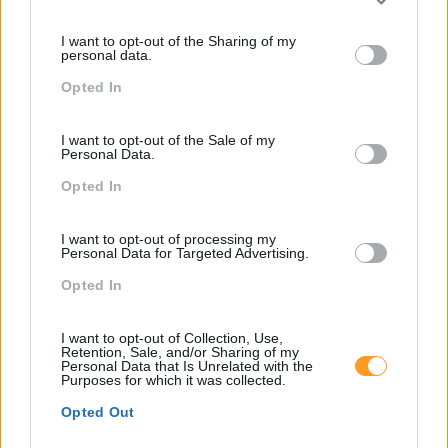
Please note that this website/app uses one or more Google
Comunicação
services and may gather and store information including but
I want to opt-out of the Sharing of my
not limited to your visit or usage behaviour. You may click to
Cultura
personal data.
grant or deny consent to Google and its third-party tags to
Desenvolvimento
Opted In
use your data for below specified purposes in below Google
consent section.
Desenvolvimento De Competências
I want to opt-out of the Sale of my
Personal Data.
Entrevista
Opted In
Expo RH
IA
I want to opt-out of processing my
Personal Data for Targeted Advertising.
Inglês
Opted In
Interculturalidade
I want to opt-out of Collection, Use,
Keep In Mind
Retention, Sale, and/or Sharing of my
Personal Data that Is Unrelated with the
Liderança
Purposes for which it was collected.
Mudança
Opted Out