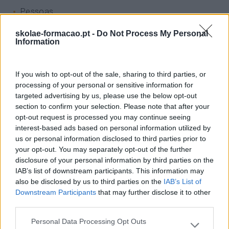
Pessoas
PORTO RH MEETING
skolae-formacao.pt -
Do Not Process My Personal
Information
Recursos Humanos
Sem Categoria
If you wish to opt-out of the sale, sharing to third parties, or
Sustentabilidade
processing of your personal or sensitive information for
targeted advertising by us, please use the below opt-out
Team Building
section to confirm your selection. Please note that after your
opt-out request is processed you may continue seeing
Tecnologias De Informação
interest-based ads based on personal information utilized by
us or personal information disclosed to third parties prior to
Vendas E Negociação
your opt-out. You may separately opt-out of the further
disclosure of your personal information by third parties on the
IAB’s list of downstream participants. This information may
also be disclosed by us to third parties on the
IAB’s List of
Recentes
Downstream Participants
that may further disclose it to other
third parties.
Personal Data Processing Opt Outs
Feedback fora do
Please note that this website/app uses one or more Google