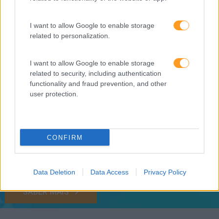
Formações ajustadas
I want to allow Google to enable storage
ao seu negócio
related to personalization.
FORMAÇÕES À
I want to allow Google to enable storage
related to security, including authentication
functionality and fraud prevention, and other
MEDIDA
user protection.
Provocamos e aceleramos processos de mudança com a
implementação e desenvolvimento de soluções
CONFIRM
pragmáticas orientadas para os resultados
Data Deletion
Data Access
Privacy Policy
SABER MAIS