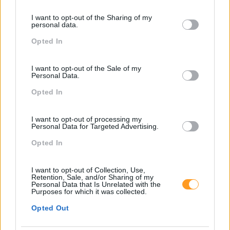
calendário
services and may gather and store information including but
I want to opt-out of the Sharing of my
not limited to your visit or usage behaviour. You may click to
personal data.
grant or deny consent to Google and its third-party tags to
Opted In
use your data for below specified purposes in below Google
Como usar a escuta
consent section.
ativa para reter talento,
I want to opt-out of the Sale of my
melhorar o ambiente de
Personal Data.
trabalho e aumentar a
Opted In
produtividade
O futuro dos líderes é
I want to opt-out of processing my
Personal Data for Targeted Advertising.
decidir com base em
dados e os dados
Opted In
exigem pensamento
crítico
I want to opt-out of Collection, Use,
Retention, Sale, and/or Sharing of my
Personal Data that Is Unrelated with the
Purposes for which it was collected.
Fazer perguntas tira-nos
Opted Out
do piloto automático