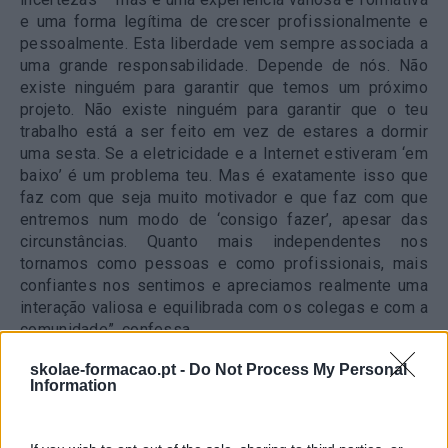
e uma forma legítima de crescer profissionalmente e
pessoalmente.
Esta liberdade vem sempre associada a
uma grande responsabilidade. Depende de nós. Não
existe ninguém para garantir que temos um próximo
projeto. Não existe ninguém para garantir que o teu
trabalho está a ser feito em vez de estares a dormir
uma sesta. Se a eletricidade e a Internet estiveram ‘em
baixo’ é um problema teu. Mas é exatamente isso que
faz com que seja muito motivador e que faz com que
entremos num modo de ‘consigo fazer’, apesar das
circunstâncias. Quanto mais independentes nos
tornamos como pessoas e como profissionais, mais
confiantes nos sentimos e apreciamos realmente uma
interação valiosa e equilibrada com os colegas e com a
comunidade”, confessa.
skolae-formacao.pt -
Do Not Process My Personal
Information
Tijana Momirov é freelancer e oradora em meetings para nómadas