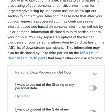
If you wish to opt-out of the sale, sharing to third parties, or
digitais
processing of your personal or sensitive information for
targeted advertising by us, please use the below opt-out
section to confirm your selection. Please note that after your
Para as empresas que têm que trabalhar com
opt-out request is processed you may continue seeing
colaboradores remotos, que estão em qualquer lado e
interest-based ads based on personal information utilized by
que, por isso, não podem estar constantemente a ser
us or personal information disclosed to third parties prior to
controlados, Tijana Momirov acredita que o maior
your opt-out. You may separately opt-out of the further
desafio é, sobretudo, de “mindset”. “
Já fiz algumas
disclosure of your personal information by third parties on the
apresentações sobre gerir equipas remotas e nunca me
IAB’s list of downstream participants. This information may
perguntaram nada sobre a utilização de ferramentas
also be disclosed by us to third parties on the
IAB’s List of
online. As pessoas perguntam-me sempre sobre
Downstream Participants
that may further disclose it to other
comunicação, sobre como lidar com a atração de
third parties.
talento, integrar novos membros na equipa, manter os
Personal Data Processing Opt Outs
stakeholders de acordo e sobre como desenvolver a
Please note that this website/app uses one or more Google
cultura da organização num ambiente remoto
. É tudo
services and may gather and store information including but
I want to opt-out of the Sharing of my
possível, mas requer uma nova abordagem e algum
not limited to your visit or usage behaviour. You may click to
personal data.
esforço adicional, pelo menos inicialmente. É preciso
grant or deny consent to Google and its third-party tags to
Opted In
presença online e o ‘poderoso’ Slack com várias
use your data for below specified purposes in below Google
integrações e bots para nos manterem informados
consent section.
acerca de cada passo que os nossos colegas dão
I want to opt-out of the Sale of my