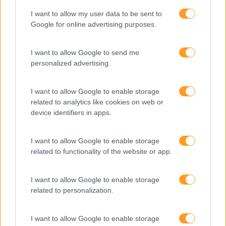
liberdade’ aos colaboradores, para que estes possam
trabalhar fora do escritório, e possam evitar as filas de
I want to allow my user data to be sent to
trânsito, poderem ir buscar os filhos à escola e terem
Google for online advertising purposes.
tempo de qualidade com eles, conseguem que os seus
trabalhadores fiquem mais ‘fidelizados’, estejam mais
I want to allow Google to send me
felizes e produzam mais.
No meu caso, existem dias
personalized advertising.
em que trabalho dez horas e sinceramente nem dou por
isso. Posso trabalhar umas horas depois do jantar, mas
já tive todo o dia para fazer um conjunto de coisas que
I want to allow Google to enable storage
me dão prazer e que seria totalmente impossível fazer
related to analytics like cookies on web or
se estivesse num escritório.”
device identifiers in apps.
Na sua opinião, terão que ser os gestores a adaptarem-
I want to allow Google to enable storage
se, já que “para os gestores este tipo de trabalhadores
related to functionality of the website or app.
podem ser um verdadeiro ‘problema’. Terá que haver
uma cultura de nomadismo digital e trabalho remoto
dentro da própria empresa para que este tipo de
I want to allow Google to enable storage
vida/trabalho seja aceite com maior facilidade, pois
related to personalization.
aqui os desafios podem ser inúmeros, desde a
comunicação entre o empregador e o empregado, uma
I want to allow Google to enable storage
boa ligação de internet para trabalhar, o cumprimento de