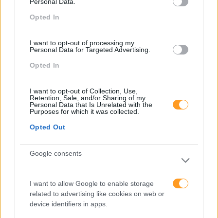
independentemente de onde e quando. E
sobretudo é
Personal Data.
preciso valorizar uma comunicação informal. Todas as
Opted In
conversas de corredor precisam de acontecer em
canais dedicados, como o Slack ou similares. E como
I want to opt-out of processing my
líder, deve encorajar-se isso
”, defende.
Personal Data for Targeted Advertising.
O que os ‘novos nómadas’ argumentam é que com a
Opted In
escassez de talento que algumas indústrias enfrentam
já não faz sentido limitar a escolha ao espaço físico
I want to opt-out of Collection, Use,
onde a empresa está implantada.
“Aceitar especialistas
Retention, Sale, and/or Sharing of my
Personal Data that Is Unrelated with the
que vêm de diferentes backgrounds ajuda a companhia
Purposes for which it was collected.
a evitar estar isolada e a não perder noção das novas
tendências. Pessoas muito diferentes trazem
Opted Out
experiências muito diferentes, perspetivas e
conhecimentos diferentes e tudo isso é bom para o mix
Google consents
da produtividade
”, acrescenta.
Sérgio Fernandes, fundador da Digital Nomads
I want to allow Google to enable storage
Portugal, reforça esta ideia e defende que “
as
related to advertising like cookies on web or
empresas têm muito a aprender com este novo estilo
device identifiers in apps.
de vida e de trabalho, pois ao darem uma ‘pequena