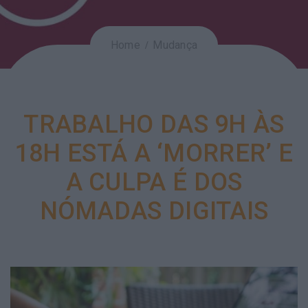
Home
Mudança
TRABALHO DAS 9H ÀS
18H ESTÁ A ‘MORRER’ E
A CULPA É DOS
NÓMADAS DIGITAIS