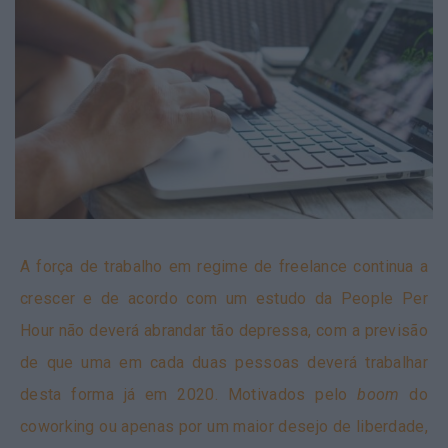
A força de trabalho em regime de freelance continua a
crescer e de acordo com um estudo da People Per
Hour não deverá abrandar tão depressa, com a previsão
de que uma em cada duas pessoas deverá trabalhar
desta forma já em 2020. Motivados pelo
boom
do
coworking ou apenas por um maior desejo de liberdade,