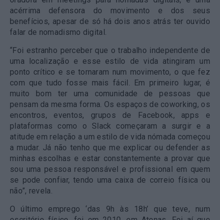
acérrima defensora do movimento e dos seus
benefícios, apesar de só há dois anos atrás ter ouvido
falar de nomadismo digital.
“Foi estranho perceber que o trabalho independente de
uma localização e esse estilo de vida atingiram um
ponto crítico e se tornaram num movimento, o que fez
com que tudo fosse mais fácil. Em primeiro lugar, é
muito bom ter uma comunidade de pessoas que
pensam da mesma forma. Os espaços de coworking, os
encontros, eventos, grupos de Facebook, apps e
plataformas como o Slack começaram a surgir e a
atitude em relação a um estilo de vida nómada começou
a mudar.
Já não tenho que me explicar ou defender as
minhas escolhas e estar constantemente a provar que
sou uma pessoa responsável e profissional em quem
se pode confiar, tendo uma caixa de correio física ou
não
”, revela.
O último emprego ‘das 9h às 18h’ que teve, num
escritório físico, foi em 2010, em Atenas. Foi aí que